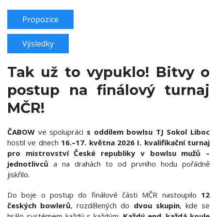
Propozice
Výsledky
Tak už to vypuklo! Bitvy o
postup na finálový turnaj
MČR!
ČABOW
ve spolupráci
s oddílem bowlsu TJ Sokol Liboc
hostil ve dnech
16.–17. května 2026
I. kvalifikační turnaj
pro mistrovství České republiky v bowlsu mužů –
jednotlivců
a na drahách to od prvního hodu pořádně
jiskřilo.
Do boje o postup do finálové části MČR nastoupilo
12
českých bowlerů
, rozdělených do
dvou skupin
, kde se
hrálo systémem každý s každým.
Každý end, každá koule