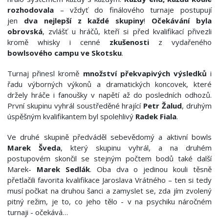
rozhodovala
– vždyť do finálového turnaje postupují
jen
dva nejlepší z každé skupiny
!
Očekávání byla
obrovská
, zvlášť u hráčů, kteří si před kvalifikací přivezli
kromě whisky i cenné
zkušenosti
z vydařeného
bowlsového campu ve Skotsku
.
Turnaj přinesl kromě
množství překvapivých výsledků
i
řadu výborných výkonů a dramatických koncovek, které
držely hráče i fanoušky v napětí až do posledních odhozů.
První skupinu vyhrál soustředěné hrající
Petr Žalud
, druhým
úspěšným kvalifikantem byl spolehlivý
Radek Fiala
.
Ve druhé skupině předváděl sebevědomý a aktivní bowls
Marek Šveda
, který skupinu vyhrál, a na druhém
postupovém skončil se stejným počtem bodů také další
Marek-
Marek Sedlák
. Oba dva o jedinou kouli těsně
přetlačili favorita kvalifikace Jaroslava Vrátného – ten si tedy
musí počkat na druhou šanci a zamyslet se, zda jím zvolený
pitný režim, je to, co jeho tělo - v na psychiku náročném
turnaji - očekává…