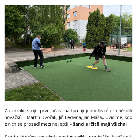
Za zmínku stojí i první účast na turnaji jednotlivců pro několik
nováčků – Martin Dvořák, Jiří Ledvina, Jan Máša,. Uvidíme, kdo
z nich se prosadí mezi nejlepší –
šanci určitě mají všichni
!
Pro ty, kterým tentokrát postup unikl, i pro hráče, kteří se I.