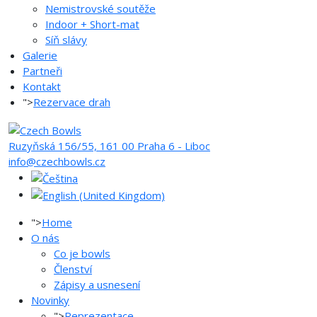
Nemistrovské soutěže
Indoor + Short-mat
Síň slávy
Galerie
Partneři
Kontakt
">
Rezervace drah
Ruzyňská 156/55, 161 00 Praha 6 - Liboc
info@czechbowls.cz
">
Home
O nás
Co je bowls
Členství
Zápisy a usnesení
Novinky
">
Reprezentace