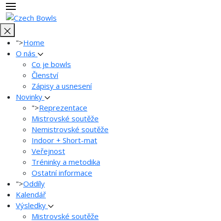
">
Home
O nás
Co je bowls
Členství
Zápisy a usnesení
Novinky
">
Reprezentace
Mistrovské soutěže
Nemistrovské soutěže
Indoor + Short-mat
Veřejnost
Tréninky a metodika
Ostatní informace
">
Oddíly
Kalendář
Výsledky
Mistrovské soutěže