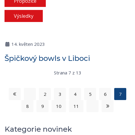
Propozice
Výsledky
14. květen 2023
Špičkový bowls v Liboci
Strana 7 z 13
2
3
4
5
6
7
8
9
10
11
Kategorie novinek