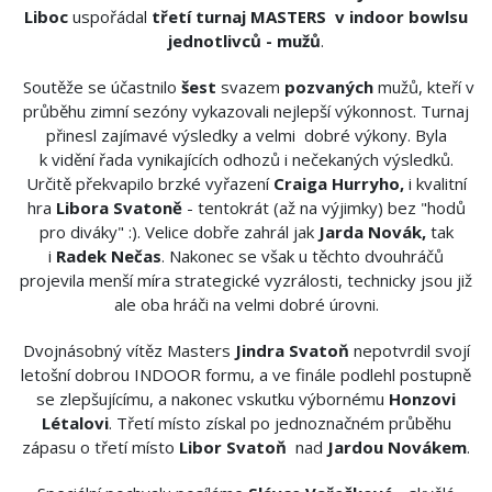
Liboc
uspořádal
třetí
turnaj MASTERS v indoor bowlsu
jednotlivců - mužů
.
Soutěže se účastnilo
šest
svazem
pozvaných
mužů, kteří v
průběhu zimní sezóny vykazovali nejlepší výkonnost. Turnaj
přinesl zajímavé výsledky a velmi dobré výkony. Byla
k vidění řada vynikajících odhozů i nečekaných výsledků.
Určitě překvapilo brzké vyřazení
Craiga Hurryho,
i kvalitní
hra
Libora Svatoně
- tentokrát (až na výjimky) bez "hodů
pro diváky" :). Velice dobře zahrál jak
Jarda Novák,
tak
i
Radek Nečas
. Nakonec se však u těchto dvouhráčů
projevila menší míra strategické vyzrálosti, technicky jsou již
ale oba hráči na velmi dobré úrovni.
Dvojnásobný vítěz Masters
Jindra Svatoň
nepotvrdil svojí
letošní dobrou INDOOR formu, a ve finále podlehl postupně
se zlepšujícímu, a nakonec vskutku výbornému
Honzovi
Létalovi
. Třetí místo získal po jednoznačném průběhu
zápasu o třetí místo
Libor Svatoň
nad
Jardou Novákem
.