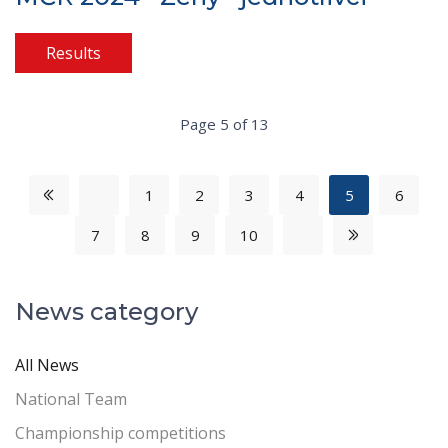
Results
Page 5 of 13
1
2
3
4
5
6
7
8
9
10
News category
All News
National Team
Championship competitions