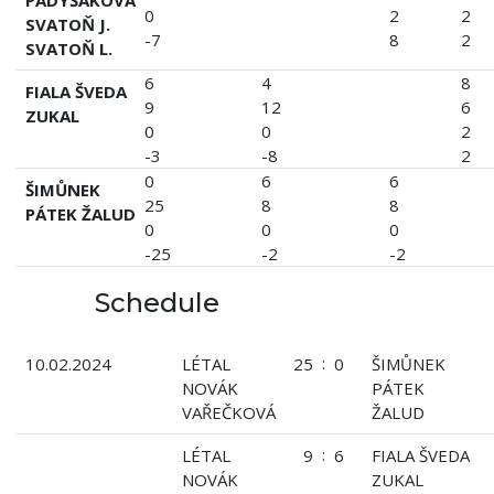
0
2
2
SVATOŇ J.
-7
8
2
SVATOŇ L.
6
4
8
FIALA ŠVEDA
9
12
6
ZUKAL
0
0
2
-3
-8
2
0
6
6
ŠIMŮNEK
25
8
8
PÁTEK ŽALUD
0
0
0
-25
-2
-2
Schedule
:
10.02.2024
LÉTAL
25
0
ŠIMŮNEK
NOVÁK
PÁTEK
VAŘEČKOVÁ
ŽALUD
:
LÉTAL
9
6
FIALA ŠVEDA
NOVÁK
ZUKAL