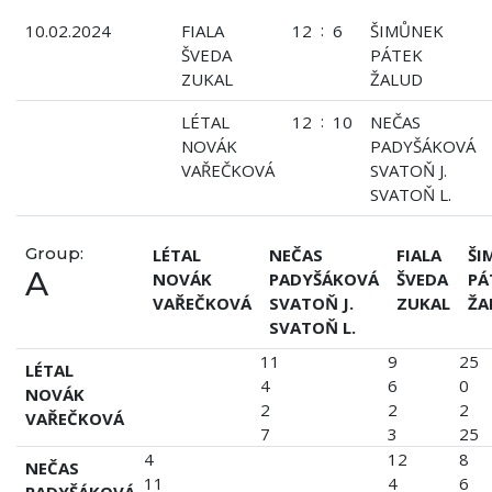
:
10.02.2024
FIALA
12
6
ŠIMŮNEK
ŠVEDA
PÁTEK
ZUKAL
ŽALUD
:
LÉTAL
12
10
NEČAS
NOVÁK
PADYŠÁKOVÁ
VAŘEČKOVÁ
SVATOŇ J.
SVATOŇ L.
Group:
LÉTAL
NEČAS
FIALA
ŠI
A
NOVÁK
PADYŠÁKOVÁ
ŠVEDA
PÁ
VAŘEČKOVÁ
SVATOŇ J.
ZUKAL
ŽA
SVATOŇ L.
11
9
25
LÉTAL
4
6
0
NOVÁK
2
2
2
VAŘEČKOVÁ
7
3
25
4
12
8
NEČAS
11
4
6
PADYŠÁKOVÁ