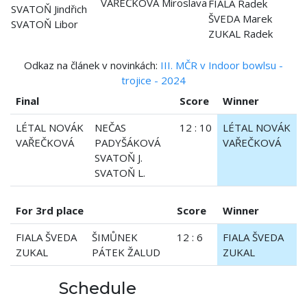
VAŘEČKOVÁ Miroslava
FIALA Radek
SVATOŇ Jindřich
ŠVEDA Marek
SVATOŇ Libor
ZUKAL Radek
Odkaz na článek v novinkách:
III. MČR v Indoor bowlsu -
trojice - 2024
Final
Score
Winner
LÉTAL NOVÁK
NEČAS
12 : 10
LÉTAL NOVÁK
VAŘEČKOVÁ
PADYŠÁKOVÁ
VAŘEČKOVÁ
SVATOŇ J.
SVATOŇ L.
For 3rd place
Score
Winner
FIALA ŠVEDA
ŠIMŮNEK
12 : 6
FIALA ŠVEDA
ZUKAL
PÁTEK ŽALUD
ZUKAL
Schedule