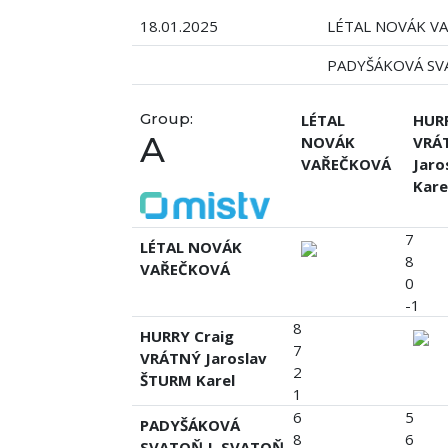
18.01.2025
LÉTAL NOVÁK V
PADYŠÁKOVÁ SVA
Group:
LÉTAL
HURR
A
NOVÁK
VRÁ
VAŘEČKOVÁ
Jaro
Kare
7
LÉTAL NOVÁK
8
VAŘEČKOVÁ
0
-1
8
HURRY Craig
7
VRÁTNÝ Jaroslav
2
ŠTURM Karel
1
6
5
PADYŠÁKOVÁ
8
6
SVATOŇ J. SVATOŇ