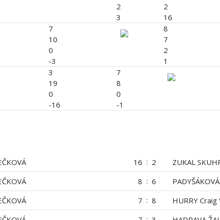
2
2
3
16
7
8
10
7
0
2
-3
1
3
7
19
8
0
0
-16
-1
:
EČKOVÁ
16
2
ZUKAL SKUH
:
EČKOVÁ
8
6
PADYŠÁKOVÁ 
:
EČKOVÁ
7
8
HURRY Craig 
:
EČKOVÁ
7
3
HADRAVA ŽAL