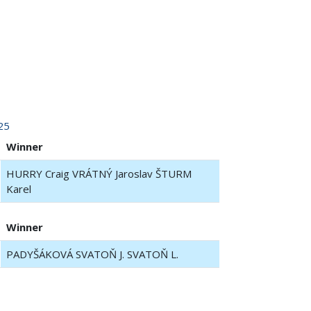
25
Winner
HURRY Craig VRÁTNÝ Jaroslav ŠTURM
Karel
Winner
PADYŠÁKOVÁ SVATOŇ J. SVATOŇ L.