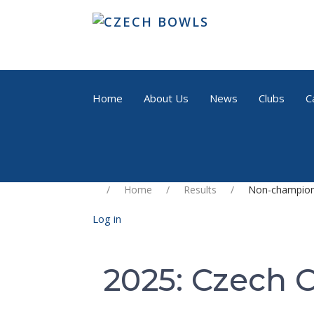
Home
About Us
News
Clubs
C
Home
Results
Non-champion
Log in
2025: Czech C