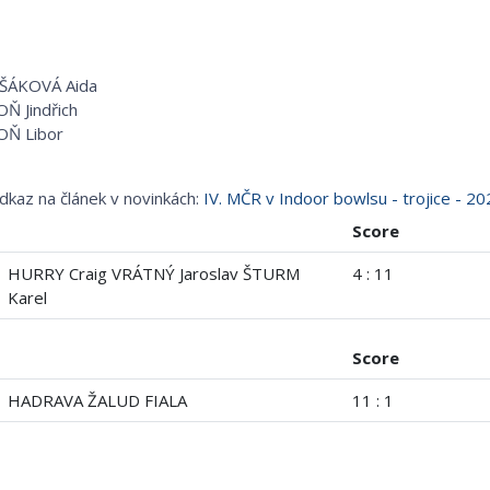
ŠÁKOVÁ Aida
Ň Jindřich
OŇ Libor
dkaz na článek v novinkách:
IV. MČR v Indoor bowlsu - trojice - 20
Score
HURRY Craig VRÁTNÝ Jaroslav ŠTURM
4 : 11
Karel
Score
HADRAVA ŽALUD FIALA
11 : 1