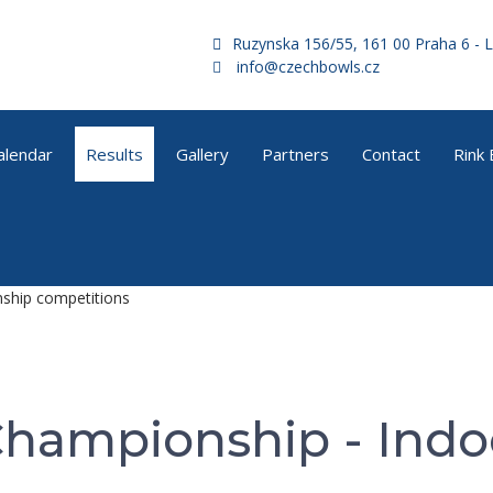
Ruzynska 156/55, 161 00 Praha 6 - L
info@czechbowls.cz
alendar
Results
Gallery
Partners
Contact
Rink
ship competitions
hampionship - Indoo