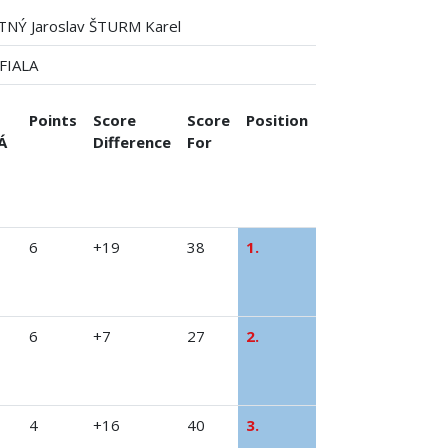
NÝ Jaroslav ŠTURM Karel
FIALA
Points
Score
Score
Position
Á
Difference
For
6
+19
38
1.
6
+7
27
2.
4
+16
40
3.