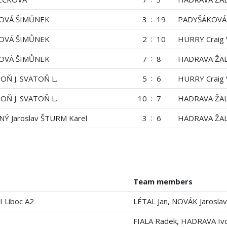
:
OVÁ ŠIMŮNEK
3
19
PADYŠÁKOVÁ 
:
OVÁ ŠIMŮNEK
2
10
HURRY Craig 
:
OVÁ ŠIMŮNEK
7
8
HADRAVA ŽAL
:
Ň J. SVATOŇ L.
5
6
HURRY Craig 
:
Ň J. SVATOŇ L.
10
7
HADRAVA ŽAL
:
Ý Jaroslav ŠTURM Karel
3
6
HADRAVA ŽAL
Team members
I Liboc A2
LÉTAL Jan, NOVÁK Jarosla
FIALA Radek, HADRAVA Iv