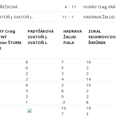
:
AŘEČKOVÁ
4
11
HURRY Craig VRÁT
:
TOŇ J. SVATOŇ L.
11
1
HADRAVA ŽALUD 
Y Craig
PADYŠÁKOVÁ
HADRAVA
ZUKAL
TNÝ
SVATOŇ J.
ŽALUD
SKUHROVCOV
slav ŠTURM
SVATOŇ L.
FIALA
ŠIMŮNEK
l
8
7
16
6
3
2
2
2
2
2
4
14
6
3
10
5
6
2
2
0
2
1
-3
8
10
19
7
3