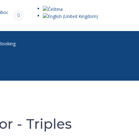
iboc
 Booking
r - Triples