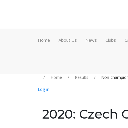
Home
About Us
News
Clubs
C
Home
Results
Non-champion
Log in
2020: Czech C