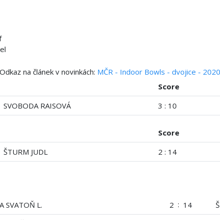
f
el
Odkaz na článek v novinkách:
MČR - Indoor Bowls - dvojice - 202
Score
SVOBODA RAISOVÁ
3 : 10
Score
ŠTURM JUDL
2 : 14
:
A SVATOŇ L.
2
14
Š