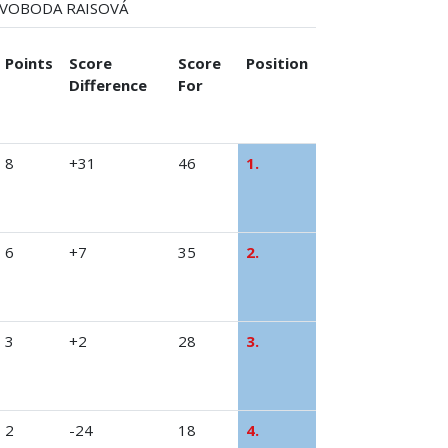
SVOBODA RAISOVÁ
Points
Score
Score
Position
Difference
For
8
+31
46
1.
6
+7
35
2.
3
+2
28
3.
2
-24
18
4.