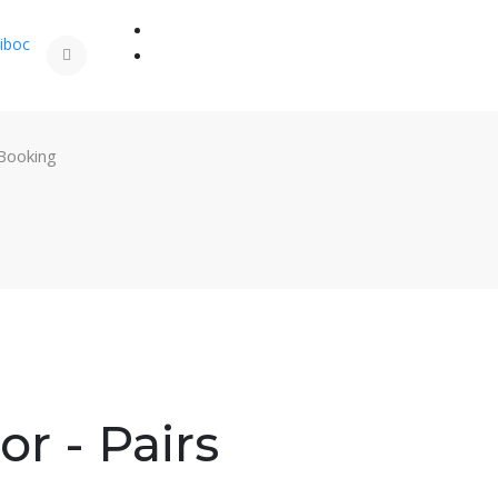
iboc
 Booking
r - Pairs