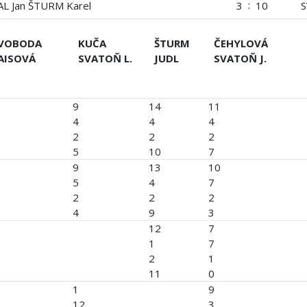
:
AL Jan ŠTURM Karel
3
10
VOBODA
KUČA
ŠTURM
ČEHYLOVÁ
AISOVÁ
SVATOŇ L.
JUDL
SVATOŇ J.
9
14
11
4
4
4
2
2
2
5
10
7
9
13
10
5
4
7
2
2
2
4
9
3
12
7
1
7
2
1
11
0
1
9
12
3