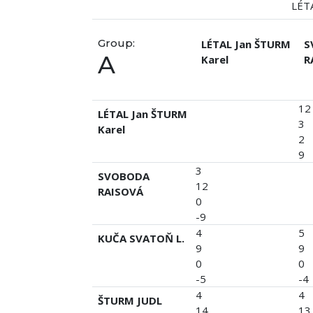
LÉT
Group:
LÉTAL Jan ŠTURM
S
A
Karel
R
12
LÉTAL Jan ŠTURM
3
Karel
2
9
3
SVOBODA
12
RAISOVÁ
0
-9
4
5
KUČA SVATOŇ L.
9
9
0
0
-5
-4
4
4
ŠTURM JUDL
14
13