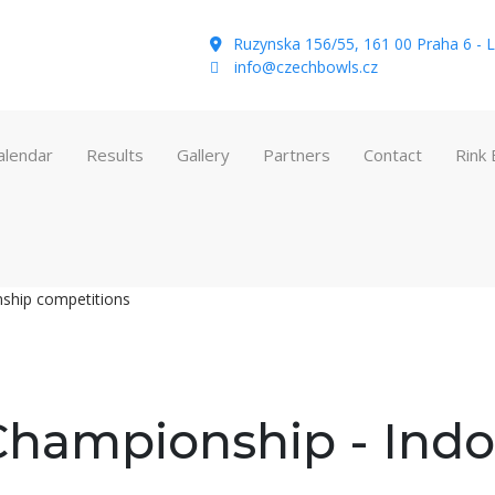
Ruzynska 156/55, 161 00 Praha 6 - L
info@czechbowls.cz
alendar
Results
Gallery
Partners
Contact
Rink
ship competitions
hampionship - Indoo