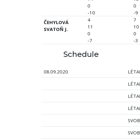
0
0
-10
-9
4
7
ČEHYLOVÁ
11
10
SVATOŇ J.
0
0
-7
-3
Schedule
08.09.2020
LÉTA
LÉTA
LÉTA
LÉTA
SVOB
SVOB