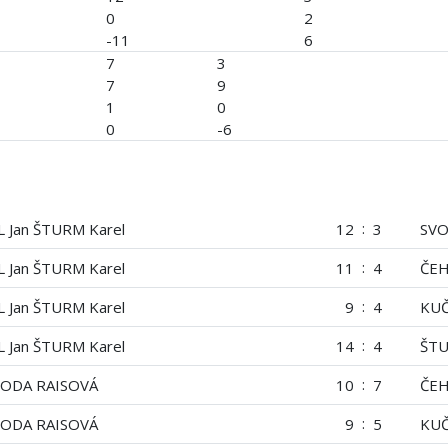
0
2
-11
6
7
3
7
9
1
0
0
-6
:
L Jan ŠTURM Karel
12
3
SVO
:
L Jan ŠTURM Karel
11
4
ČEH
:
L Jan ŠTURM Karel
9
4
KUČ
:
L Jan ŠTURM Karel
14
4
ŠTU
:
ODA RAISOVÁ
10
7
ČEH
:
ODA RAISOVÁ
9
5
KUČ