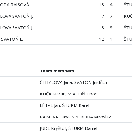
:
ODA RAISOVÁ
13
4
ŠTU
:
LOVÁ SVATOŇ J.
7
7
KUČ
:
LOVÁ SVATOŇ J.
3
9
ŠTU
:
 SVATOŇ L.
12
1
ŠTU
Team members
ČEHYLOVÁ Jana, SVATOŇ Jindřich
KUČA Martin, SVATOŇ Libor
LÉTAL Jan, ŠTURM Karel
RAISOVÁ Dana, SVOBODA Miroslav
JUDL Kryštof, ŠTURM Daniel