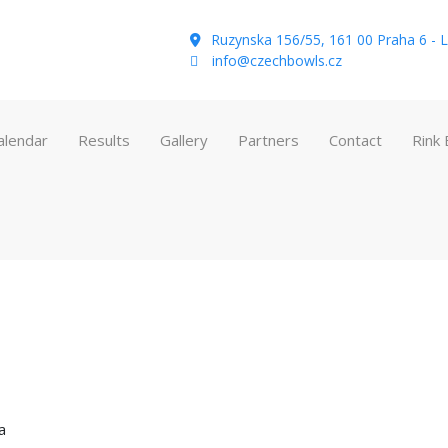
Ruzynska 156/55, 161 00 Praha 6 - L
info@czechbowls.cz
alendar
Results
Gallery
Partners
Contact
Rink
a