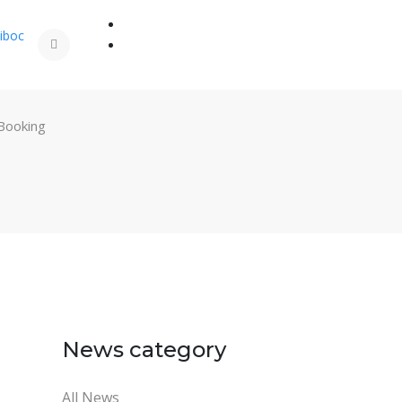
iboc
 Booking
News category
All News