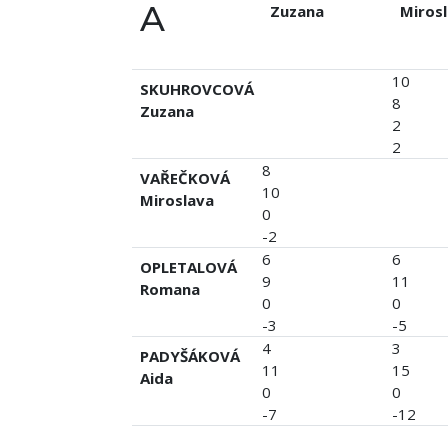
A
Zuzana
Miros
10
SKUHROVCOVÁ
8
Zuzana
2
2
8
VAŘEČKOVÁ
10
Miroslava
0
-2
6
6
OPLETALOVÁ
9
11
Romana
0
0
-3
-5
4
3
PADYŠÁKOVÁ
11
15
Aida
0
0
-7
-12