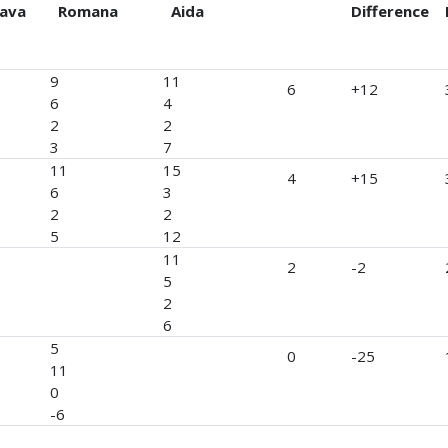
lava
Romana
Aida
Difference
9
11
6
+12
6
4
2
2
3
7
11
15
4
+15
6
3
2
2
5
12
11
2
-2
5
2
6
5
0
-25
11
0
-6