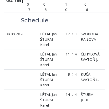
SVATOŇ J.
0
0
1
0
-7
-3
0
-6
Schedule
:
08.09.2020
LÉTAL Jan
12
3
SVOBODA
ŠTURM
RAISOVÁ
Karel
:
LÉTAL Jan
11
4
ČEHYLOVÁ
ŠTURM
SVATOŇ J.
Karel
:
LÉTAL Jan
9
4
KUČA
ŠTURM
SVATOŇ L.
Karel
:
LÉTAL Jan
14
4
ŠTURM
ŠTURM
JUDL
Karel