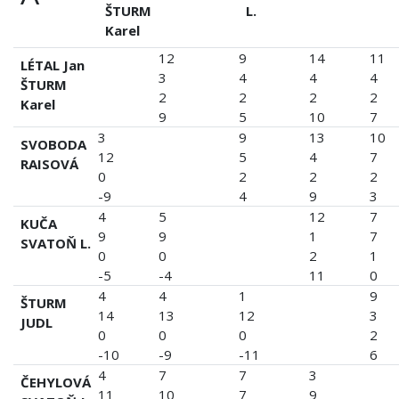
ŠTURM
L.
Karel
12
9
14
11
LÉTAL Jan
3
4
4
4
ŠTURM
2
2
2
2
Karel
9
5
10
7
3
9
13
10
SVOBODA
12
5
4
7
RAISOVÁ
0
2
2
2
-9
4
9
3
4
5
12
7
KUČA
9
9
1
7
SVATOŇ L.
0
0
2
1
-5
-4
11
0
4
4
1
9
ŠTURM
14
13
12
3
JUDL
0
0
0
2
-10
-9
-11
6
4
7
7
3
ČEHYLOVÁ
11
10
7
9