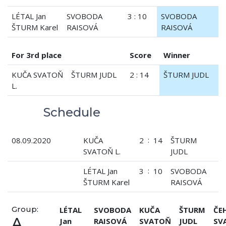
LÉTAL Jan
SVOBODA
3 : 10
SVOBODA
ŠTURM Karel
RAISOVÁ
RAISOVÁ
For 3rd place
Score
Winner
KUČA SVATOŇ
ŠTURM JUDL
2 : 14
ŠTURM JUDL
L.
Schedule
:
08.09.2020
KUČA
2
14
ŠTURM
SVATOŇ L.
JUDL
:
LÉTAL Jan
3
10
SVOBODA
ŠTURM Karel
RAISOVÁ
Group:
LÉTAL
SVOBODA
KUČA
ŠTURM
ČE
A
Jan
RAISOVÁ
SVATOŇ
JUDL
SV