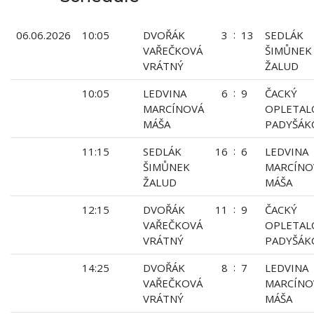
:
06.06.2026
10:05
DVOŘÁK
3
13
SEDLÁK
VAŘEČKOVÁ
ŠIMŮNEK
VRÁTNÝ
ŽALUD
:
10:05
LEDVINA
6
9
ČACKÝ
MARCÍNOVÁ
OPLETAL
MÁŠA
PADYŠÁK
:
11:15
SEDLÁK
16
6
LEDVINA
ŠIMŮNEK
MARCÍNO
ŽALUD
MÁŠA
:
12:15
DVOŘÁK
11
9
ČACKÝ
VAŘEČKOVÁ
OPLETAL
VRÁTNÝ
PADYŠÁK
:
14:25
DVOŘÁK
8
7
LEDVINA
VAŘEČKOVÁ
MARCÍNO
VRÁTNÝ
MÁŠA