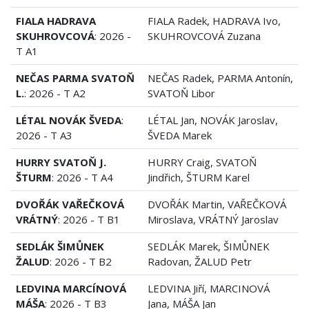
FIALA HADRAVA
FIALA Radek, HADRAVA Ivo,
SKUHROVCOVÁ
: 2026 -
SKUHROVCOVÁ Zuzana
T A1
NEČAS PARMA SVATOŇ
NEČAS Radek, PARMA Antonín,
L.
: 2026 - T A2
SVATOŇ Libor
LÉTAL NOVÁK ŠVEDA
:
LÉTAL Jan, NOVÁK Jaroslav,
2026 - T A3
ŠVEDA Marek
HURRY SVATOŇ J.
HURRY Craig, SVATOŇ
ŠTURM
: 2026 - T A4
Jindřich, ŠTURM Karel
DVOŘÁK VAŘEČKOVÁ
DVOŘÁK Martin, VAŘEČKOVÁ
VRÁTNÝ
: 2026 - T B1
Miroslava, VRÁTNÝ Jaroslav
SEDLÁK ŠIMŮNEK
SEDLÁK Marek, ŠIMŮNEK
ŽALUD
: 2026 - T B2
Radovan, ŽALUD Petr
LEDVINA MARCÍNOVÁ
LEDVINA Jiří, MARCINOVÁ
MÁŠA
: 2026 - T B3
Jana, MÁŠA Jan