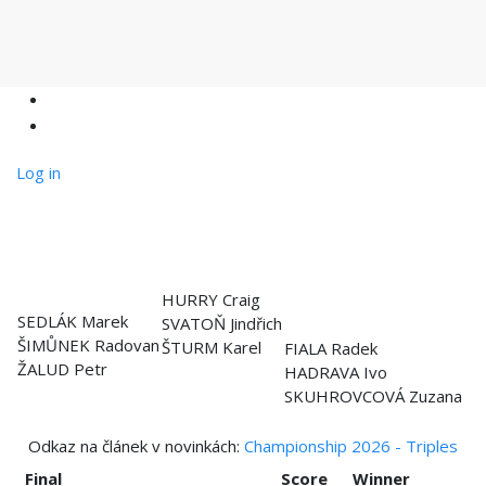
Log in
HURRY Craig
SEDLÁK Marek
SVATOŇ Jindřich
ŠIMŮNEK Radovan
ŠTURM Karel
FIALA Radek
ŽALUD Petr
HADRAVA Ivo
SKUHROVCOVÁ Zuzana
Odkaz na článek v novinkách:
Championship 2026 - Triples
Final
Score
Winner