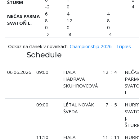
ŠTURM
-2
0
4
6
4
4
NEČAS PARMA
8
12
8
SVATOŇ L.
0
0
0
-2
-8
-4
Odkaz na článek v novinkách:
Championship 2026 - Triples
Schedule
:
06.06.2026
09:00
FIALA
12
4
NEČAS
HADRAVA
PARM
SKUHROVCOVÁ
SVAT
L.
:
09:00
LÉTAL NOVÁK
7
5
HURR
ŠVEDA
SVAT
J.
ŠTUR
:
11:10
FIALA
11
11
HURR