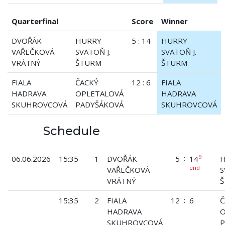
Quarterfinal
Score
Winner
DVOŘÁK
HURRY
5 : 14
HURRY
VAŘEČKOVÁ
SVATOŇ J.
SVATOŇ J.
VRÁTNÝ
ŠTURM
ŠTURM
FIALA
ČACKÝ
12 : 6
FIALA
HADRAVA
OPLETALOVÁ
HADRAVA
SKUHROVCOVÁ
PADYŠÁKOVÁ
SKUHROVCOVÁ
Schedule
9
:
06.06.2026
15:35
1
DVOŘÁK
5
14
end
VAŘEČKOVÁ
S
VRÁTNÝ
:
15:35
2
FIALA
12
6
Č
HADRAVA
O
SKUHROVCOVÁ
P