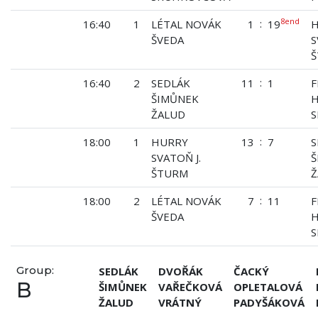
8end
:
16:40
1
LÉTAL NOVÁK
1
19
ŠVEDA
S
:
16:40
2
SEDLÁK
11
1
F
ŠIMŮNEK
H
ŽALUD
:
18:00
1
HURRY
13
7
S
SVATOŇ J.
Š
ŠTURM
Ž
:
18:00
2
LÉTAL NOVÁK
7
11
F
ŠVEDA
H
Group:
SEDLÁK
DVOŘÁK
ČACKÝ
B
ŠIMŮNEK
VAŘEČKOVÁ
OPLETALOVÁ
ŽALUD
VRÁTNÝ
PADYŠÁKOVÁ