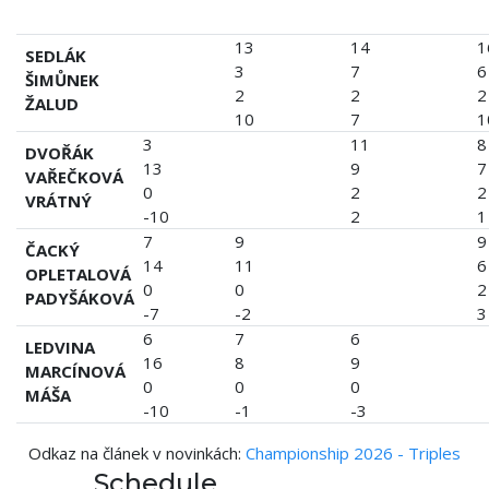
13
14
1
SEDLÁK
3
7
6
ŠIMŮNEK
2
2
2
ŽALUD
10
7
1
3
11
8
DVOŘÁK
13
9
7
VAŘEČKOVÁ
0
2
2
VRÁTNÝ
-10
2
1
7
9
9
ČACKÝ
14
11
6
OPLETALOVÁ
0
0
2
PADYŠÁKOVÁ
-7
-2
3
6
7
6
LEDVINA
16
8
9
MARCÍNOVÁ
0
0
0
MÁŠA
-10
-1
-3
Odkaz na článek v novinkách:
Championship 2026 - Triples
Schedule