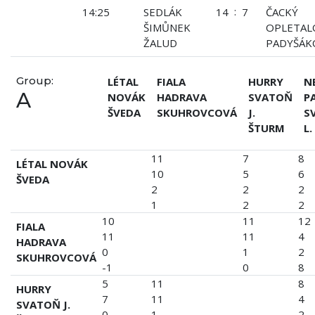
:
14:25
SEDLÁK
14
7
ČACKÝ
ŠIMŮNEK
OPLETAL
ŽALUD
PADYŠÁK
Group:
LÉTAL
FIALA
HURRY
N
A
NOVÁK
HADRAVA
SVATOŇ
P
ŠVEDA
SKUHROVCOVÁ
J.
S
ŠTURM
L.
11
7
8
LÉTAL NOVÁK
10
5
6
ŠVEDA
2
2
2
1
2
2
10
11
12
FIALA
11
11
4
HADRAVA
0
1
2
SKUHROVCOVÁ
-1
0
8
5
11
8
HURRY
7
11
4
SVATOŇ J.
0
1
2